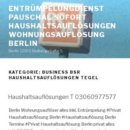
Zum
ENTRÜMPELUNGDIENST
Inhalt
PAUSCHAL SOFORT
springen
HAUSHALTSAUFLÖSUNGEN
WOHNUNGSAUFLÖSUNG
BERLIN
Berlin 12103 Stolbergstraße 5
KATEGORIE:
BUSINESS BSR
HAUSHALTSAUFLÖSUNGEN TEGEL
VERÖFFENTLICHT
Haushaltsauflösungen T 03060977577
AM
Berlin Wohnungsauflöser alles inkl. Entrümpelung #Privat
Haushaltsauflösung Berlin #Haushaltsauflösung Berlin
Termine #Privat Haushaltsauflösung Berlin privat alles