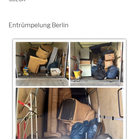
VERÖFFENTLICHT
Entrümpelung Berlin
AM