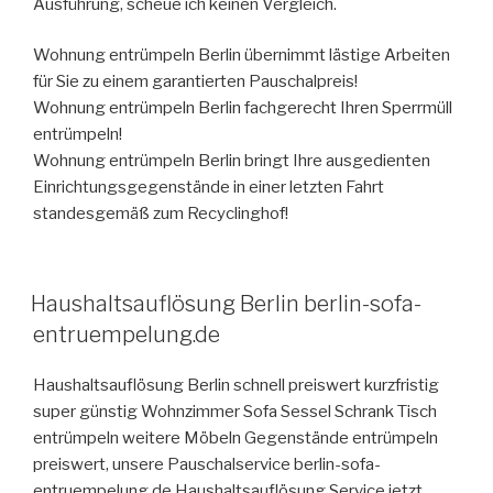
Ausführung, scheue ich keinen Vergleich.
Wohnung entrümpeln Berlin übernimmt lästige Arbeiten
für Sie zu einem garantierten Pauschalpreis!
Wohnung entrümpeln Berlin fachgerecht Ihren Sperrmüll
entrümpeln!
Wohnung entrümpeln Berlin bringt Ihre ausgedienten
Einrichtungsgegenstände in einer letzten Fahrt
standesgemäß zum Recyclinghof!
VERÖFFENTLICHT
Haushaltsauflösung Berlin berlin-sofa-
AM
entruempelung.de
Haushaltsauflösung Berlin schnell preiswert kurzfristig
super günstig Wohnzimmer Sofa Sessel Schrank Tisch
entrümpeln weitere Möbeln Gegenstände entrümpeln
preiswert, unsere Pauschalservice berlin-sofa-
entruempelung.de Haushaltsauflösung Service jetzt