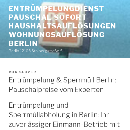
Zum
ENTRÜMPELUNGDIENST
Inhalt
PAUSCHAL SOFORT
springen
HAUSHALTSAUFLÖSUNGEN
WOHNUNGSAUFLÖSUNG
BERLIN
Berlin 12103 Stolbergstraße 5
VERÖFFENTLICHT
VON
SLOVER
AM
Entrümpelung & Sperrmüll Berlin:
Pauschalpreise vom Experten
Entrümpelung und
Sperrmüllabholung in Berlin: Ihr
zuverlässiger Einmann-Betrieb mit