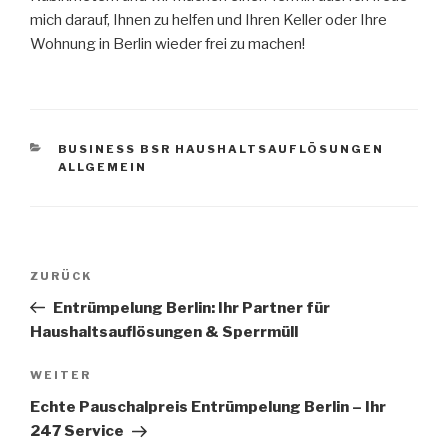
mich darauf, Ihnen zu helfen und Ihren Keller oder Ihre
Wohnung in Berlin wieder frei zu machen!
KATEGORIEN
BUSINESS BSR HAUSHALTSAUFLÖSUNGEN
ALLGEMEIN
Beitragsnavigation
Vorheriger
ZURÜCK
Beitrag
Entrümpelung Berlin: Ihr Partner für
Haushaltsauflösungen & Sperrmüll
Nächster
WEITER
Beitrag
Echte Pauschalpreis Entrümpelung Berlin – Ihr
247 Service